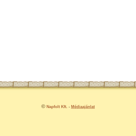
©
Napfolt Kft.
-
Médiaajánlat