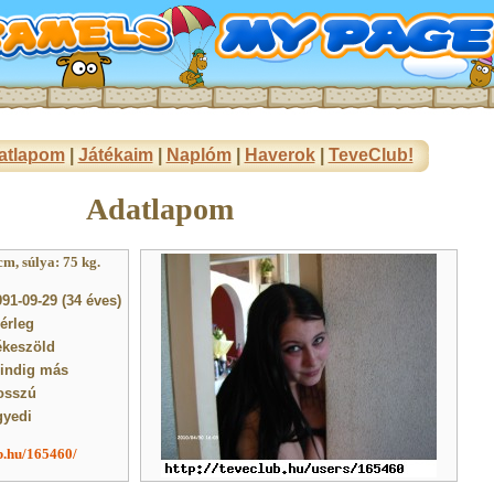
atlapom
|
Játékaim
|
Naplóm
|
Haverok
|
TeveClub!
Adatlapom
m, súlya: 75 kg.
91-09-29 (34 éves)
érleg
ékeszöld
indig más
osszú
gyedi
ub.hu/165460/