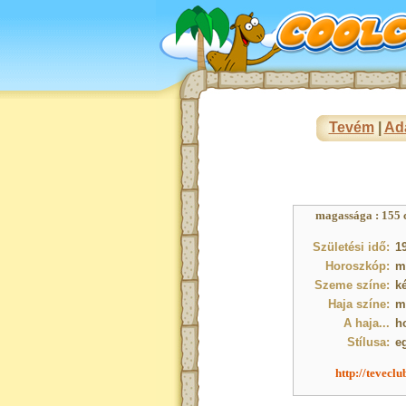
Tevém
|
Ad
magassága : 155 c
Születési idő:
19
Horoszkóp:
m
Szeme színe:
k
Haja színe:
m
A haja...
h
Stílusa:
e
http://tevecl