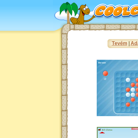
Tevém
|
Ad