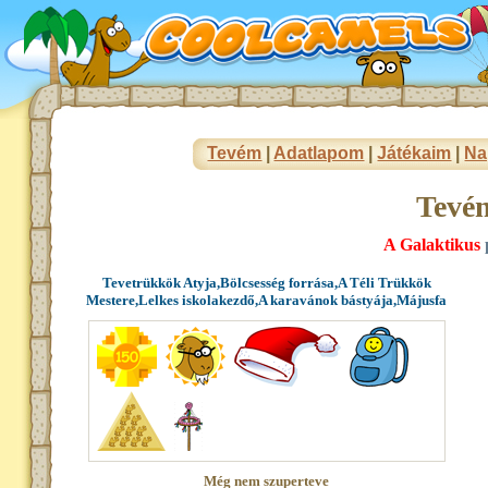
Tevém
|
Adatlapom
|
Játékaim
|
Na
Tevé
A Galaktikus
Tevetrükkök Atyja,Bölcsesség forrása,A Téli Trükkök
Mestere,Lelkes iskolakezdő,A karavánok bástyája,Májusfa
Még nem szuperteve