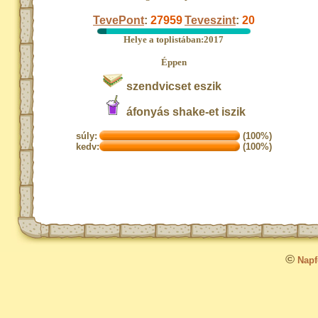
TevePont
:
27959
Teveszint
:
20
Helye a toplistában:2017
Éppen
szendvicset eszik
áfonyás shake-et iszik
súly:
(100%)
kedv:
(100%)
©
Napfo