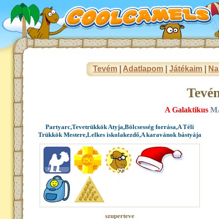
Tevém
|
Adatlapom
|
Játékaim
|
Na
Tevé
A Galaktikus
M
Partyarc,Tevetrükkök Atyja,Bölcsesség forrása,A Téli
Trükkök Mestere,Lelkes iskolakezdő,A karavánok bástyája
szuperteve