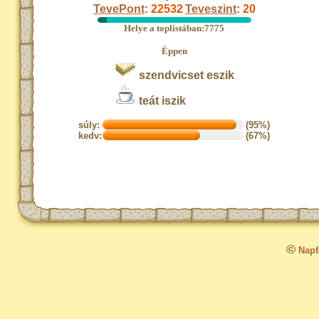
TevePont
:
22532
Teveszint
:
20
Helye a toplistában:7775
Éppen
szendvicset eszik
teát iszik
súly:
(95%)
kedv:
(67%)
©
Napfo