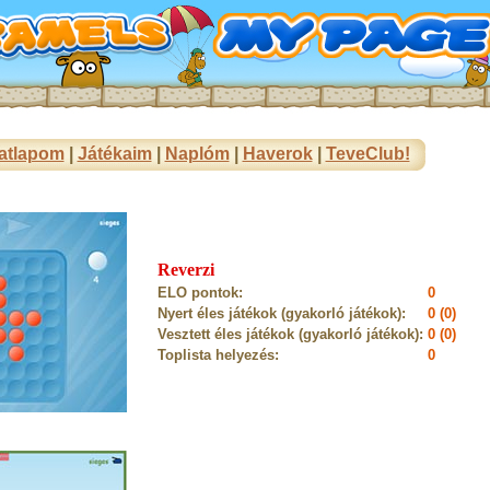
atlapom
|
Játékaim
|
Naplóm
|
Haverok
|
TeveClub!
Reverzi
ELO pontok:
0
Nyert éles játékok (gyakorló játékok):
0 (0)
Vesztett éles játékok (gyakorló játékok):
0 (0)
Toplista helyezés:
0