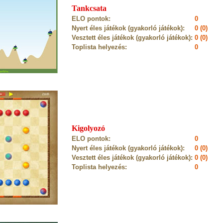
Tankcsata
ELO pontok:
0
Nyert éles játékok (gyakorló játékok):
0 (0)
Vesztett éles játékok (gyakorló játékok):
0 (0)
Toplista helyezés:
0
Kigolyozó
ELO pontok:
0
Nyert éles játékok (gyakorló játékok):
0 (0)
Vesztett éles játékok (gyakorló játékok):
0 (0)
Toplista helyezés:
0