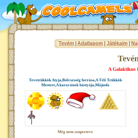
Tevém
|
Adatlapom
|
Játékaim
|
Na
Tevé
A Galaktikus
Tevetrükkök Atyja,Bölcsesség forrása,A Téli Trükkök
Mestere,A karavánok bástyája,Májusfa
Még nem szuperteve