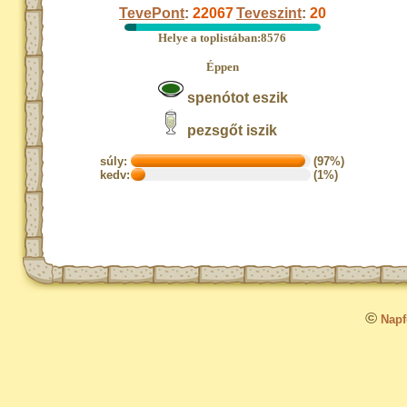
TevePont
:
22067
Teveszint
:
20
Helye a toplistában:8576
Éppen
spenótot eszik
pezsgőt iszik
súly:
(97%)
kedv:
(1%)
©
Napfo