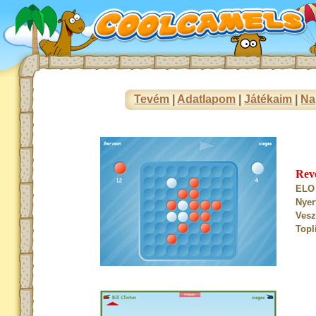
Tevém
|
Adatlapom
|
Játékaim
|
Na
Rev
ELO 
Nyer
Vesz
Topl