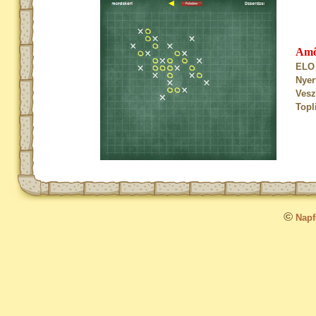
Am
ELO 
Nyer
Vesz
Topl
©
Napfo