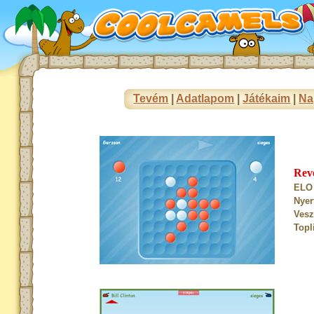
Tevém
|
Adatlapom
|
Játékaim
|
Na
Rev
ELO 
Nyer
Vesz
Topl