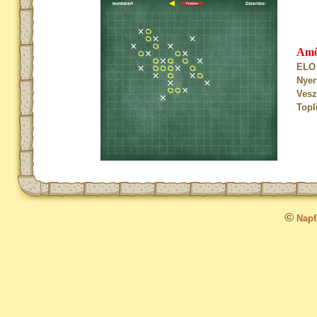
Am
ELO 
Nyer
Vesz
Topl
©
Napfo