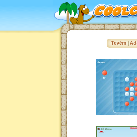
Tevém
|
Ad