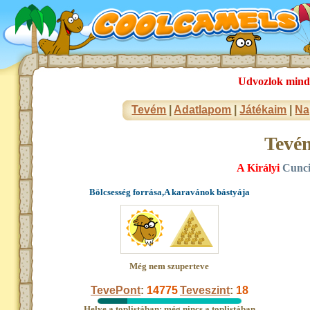
Udvozlok minde
Tevém
|
Adatlapom
|
Játékaim
|
Na
Tevé
A Királyi
Cunci
Bölcsesség forrása,A karavánok bástyája
Még nem szuperteve
TevePont
:
14775
Teveszint
:
18
Helye a toplistában: még nincs a toplistában