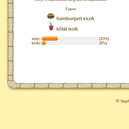
Éppen
hamburgert eszik
kólát iszik
súly:
(23%)
kedv:
(0%)
©
Napfo