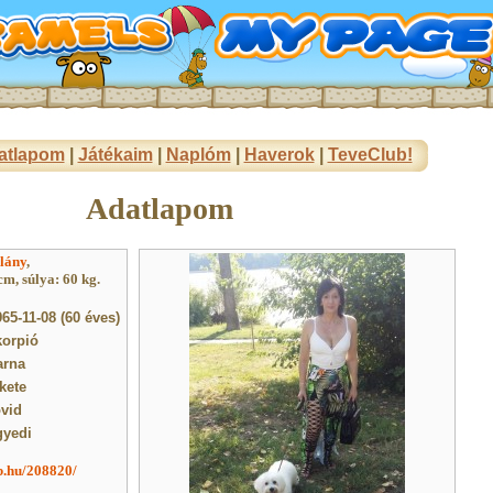
atlapom
|
Játékaim
|
Naplóm
|
Haverok
|
TeveClub!
Adatlapom
lány
,
m, súlya: 60 kg.
965-11-08 (60 éves)
korpió
arna
kete
övid
gyedi
ub.hu/208820/