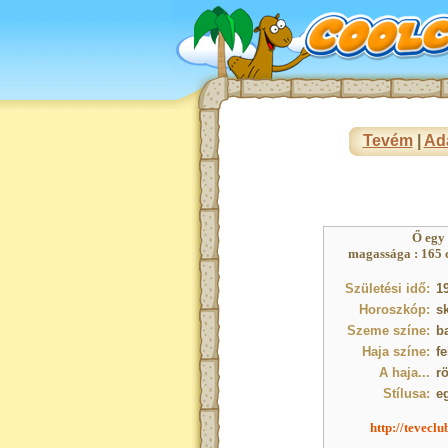
Tevém
|
Ad
Ő egy
magassága : 165 c
Születési idő:
1
Horoszkóp:
s
Szeme színe:
b
Haja színe:
fe
A haja...
r
Stílusa:
e
http://tevecl