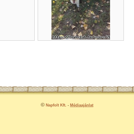
©
Napfolt Kft.
-
Médiaajánlat