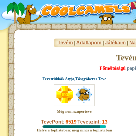
Tevém
|
Adatlapom
|
Játékaim
|
Na
Tevé
Főméltóságú
papi
Tevetrükkök Atyja,Tősgyökeres Teve
Még nem szuperteve
TevePont
:
6519
Teveszint
:
13
Helye a toplistában: még nincs a toplistában