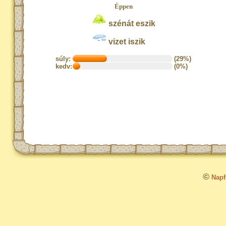
Éppen
szénát eszik
vizet iszik
súly:
(29%)
kedv:
(0%)
©
Napfo