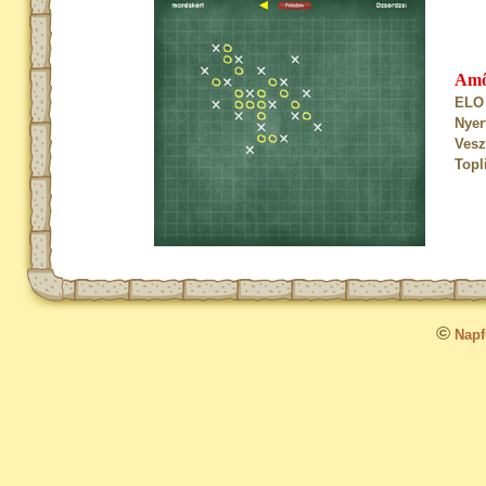
Am
ELO 
Nyer
Vesz
Topl
©
Napfo