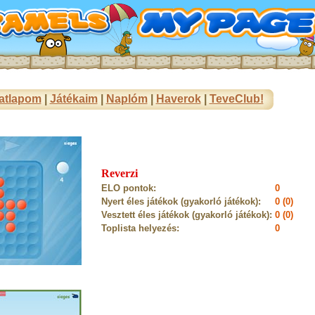
atlapom
|
Játékaim
|
Naplóm
|
Haverok
|
TeveClub!
Reverzi
ELO pontok:
0
Nyert éles játékok (gyakorló játékok):
0 (0)
Vesztett éles játékok (gyakorló játékok):
0 (0)
Toplista helyezés:
0