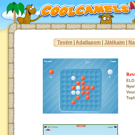
Tevém
|
Adatlapom
|
Játékaim
|
Na
Rev
ELO 
Nyer
Vesz
Topl