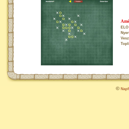
Am
ELO 
Nyer
Vesz
Topl
©
Napfo