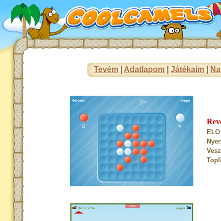
Tevém
|
Adatlapom
|
Játékaim
|
Na
Rev
ELO 
Nyer
Vesz
Topl