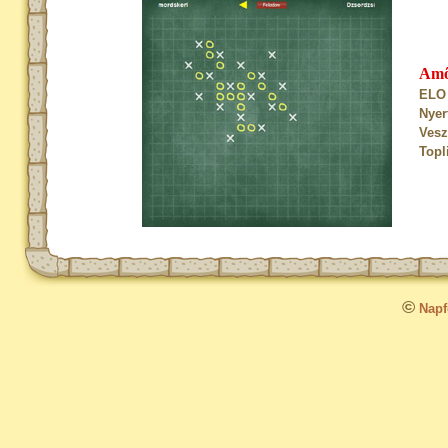
Am
ELO 
Nyer
Vesz
Topl
©
Napfo