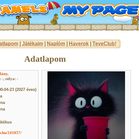
atlapom
|
Játékaim
|
Naplóm
|
Haverok
|
TeveClub!
Adatlapom
lány
,
-, súlya: -
0-04-23 (2027 éves)
a
rna
rna
ktikus
ub.hu/241057/