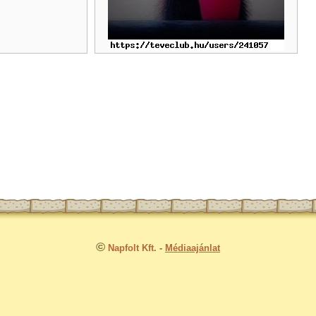
©
Napfolt Kft.
-
Médiaajánlat