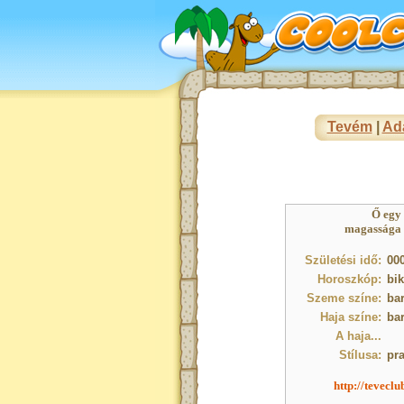
Tevém
|
Ad
Ő egy
magassága : 
Születési idő:
000
Horoszkóp:
bik
Szeme színe:
ba
Haja színe:
ba
A haja...
Stílusa:
pra
http://tevecl