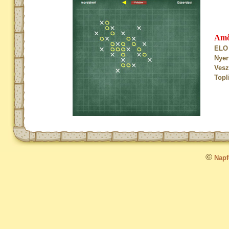
Am
ELO 
Nyer
Vesz
Topl
©
Napfo