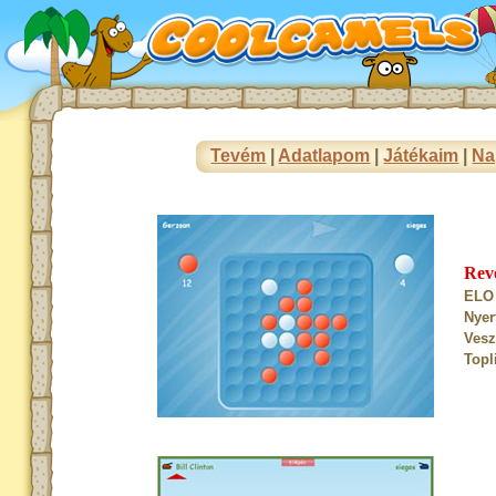
Tevém
|
Adatlapom
|
Játékaim
|
Na
Rev
ELO 
Nyer
Vesz
Topl