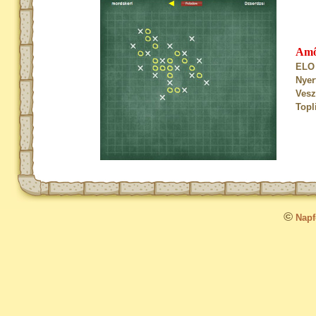
Am
ELO 
Nyer
Vesz
Topl
©
Napfo