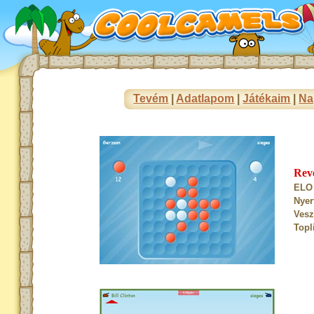
Tevém
|
Adatlapom
|
Játékaim
|
Na
Rev
ELO 
Nyer
Vesz
Topl