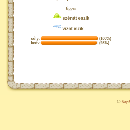
Éppen
szénát eszik
vizet iszik
súly:
(100%)
kedv:
(98%)
©
Napfo