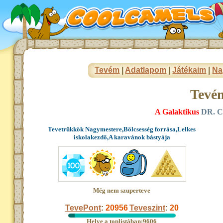
Tevém
|
Adatlapom
|
Játékaim
|
Na
Tevé
A Galaktikus
DR. C
Tevetrükkök Nagymestere,Bölcsesség forrása,Lelkes
iskolakezdő,A karavánok bástyája
Még nem szuperteve
TevePont
:
20956
Teveszint
:
20
Helye a toplistában:9606