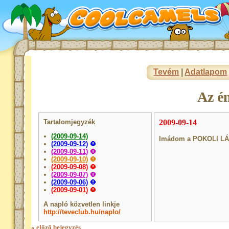
Tevém
|
Adatlapom
Az é
Tartalomjegyzék
2009-09-14
(2009-09-14)
Imádom a POKOLI LÁ
(2009-09-12)
(2009-09-11)
(2009-09-10)
(2009-09-08)
(2009-09-07)
(2009-09-06)
(2009-09-01)
A napló közvetlen linkje
http://teveclub.hu/naplo/
« előző bejegyzés