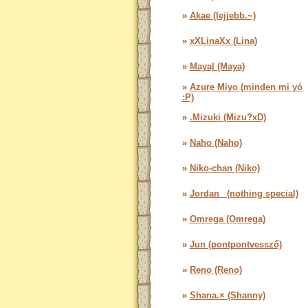
»
Akae (lejjebb.~)
»
xXLinaXx (Lina)
»
Maya| (Maya)
»
Azure Miyo (minden mi yó
:P)
»
.Mizuki (Mizu?xD)
»
Naho (Naho)
»
Niko-chan (Niko)
»
Jordan_ (nothing special)
»
Omrega (Omrega)
»
Jun (pontpontvessző)
»
Reno (Reno)
»
Shana.× (Shanny)