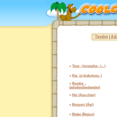
Tevém
|
Ad
»
Teve ~Inuyasha~ (...)
»
Kai. (a kiskutyus..)
»
Rookie_.
(adsdasdasdasdas)
»
Hei (Aya-chan)
»
Bogyori (Ági)
»
Blake (Bejjus)