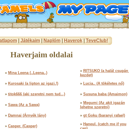
atlapom
|
Játékaim
|
Naplóm
|
Haverok
|
TeveClub!
Haverjaim oldalai
»
RITSUKO (a halál csupán
»
Mina Leena (..Leena..)
kezdet)
»
Kurosaki (a lipton az igazi.!)
»
Lucia.. (A tökéletes nő)
»
titok666 (aki szeretni nem tud...)
»
Susuna baba (Amaimon)
»
Megumi (Az akit igazán
»
Sawa (Az a Sawa)
lehetne szeretni)
»
Damnai (Árnyék lány)
»
gt Goku (baranyi rafael)
»
Haneul. (catch me if you
»
Casper. (Casper)
can)