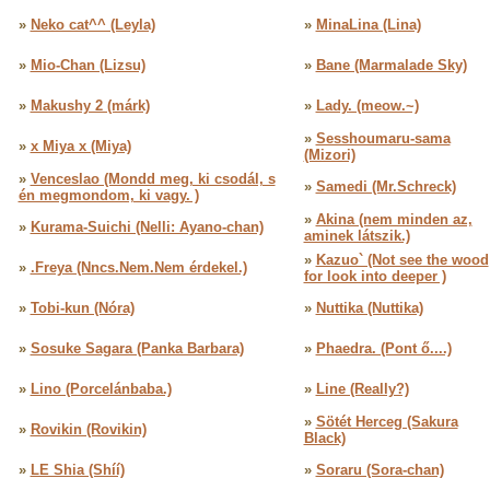
»
Neko cat^^ (Leyla)
»
MinaLina (Lina)
»
Mio-Chan (Lizsu)
»
Bane (Marmalade Sky)
»
Makushy 2 (márk)
»
Lady. (meow.~)
»
Sesshoumaru-sama
»
x Miya x (Miya)
(Mizori)
»
Venceslao (Mondd meg, ki csodál, s
»
Samedi (Mr.Schreck)
én megmondom, ki vagy. )
»
Akina (nem minden az,
»
Kurama-Suichi (Nelli: Ayano-chan)
aminek látszik.)
»
Kazuo` (Not see the wood
»
.Freya (Nncs.Nem.Nem érdekel.)
for look into deeper )
»
Tobi-kun (Nóra)
»
Nuttika (Nuttika)
»
Sosuke Sagara (Panka Barbara)
»
Phaedra. (Pont ő....)
»
Lino (Porcelánbaba.)
»
Line (Really?)
»
Sötét Herceg (Sakura
»
Rovikin (Rovikin)
Black)
»
LE Shia (Shíí)
»
Soraru (Sora-chan)