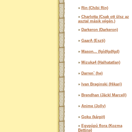
»
Rin (Chibi Rin)
»
Charlotta (Csak ott ülsz az
asztal másik végén.)
»
Darkeron (Darkeron)
»
GaarA (Eszti)
»
Mason... (fgídfgdfgd)
»
Mizuka4 (Halhatatlan)
»
Darren` (he)
»
Ivan Braginski (Hikari)
»
Brendhan (Jäckl Marcell)
»
Anime (Jolly)
»
Goku (kárpit)
»
Egypúpú flora (Kozma
Bettina)