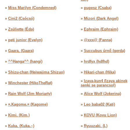
»
Miss Marilyn (Condemned)
»
pupesz (Csaba)
»
Cini2 (Csócsó)
»
Mizori (Dark Angel)
»
Zsüliette (Éda)
»
Ephraim (Ephraim)
»
peti junior (Evelyn)
»
@xxx@ (Fanna)
»
Gaara. (Gaara)
»
Succubus úrnő (gerda)
»
^^Hanga^^ (hangi)
»
hrdfyx (hdfhd)
»
Shizu-chan (Heiwajima Shizuo)
»
Hikari-chan (Hika)
»
Izaya-kun4 (Izaya akinek
»
Winchester (HikoTheRat)
senki se parancsol)
»
Rain Wolf (Jim Moriarty)
»
Alice Wolf (Jokerina)
»
¤.Kagome.¤ (Kagome)
»
Leo baba02 (Kati)
»
Kimi. (Kim.)
»
KOVU (Kovu Lion)
»
Kuka. (Kuka.~)
»
Ryuuzaki. (L)