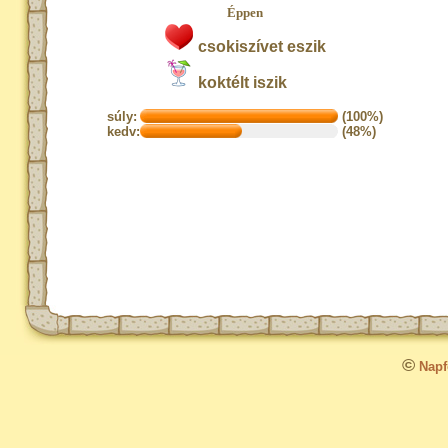
Éppen
csokiszívet eszik
koktélt iszik
súly:
(100%)
kedv:
(48%)
©
Napfo