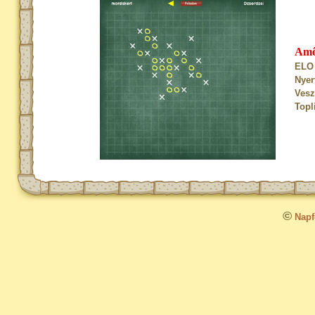
Am
ELO 
Nyer
Vesz
Topl
©
Napfo