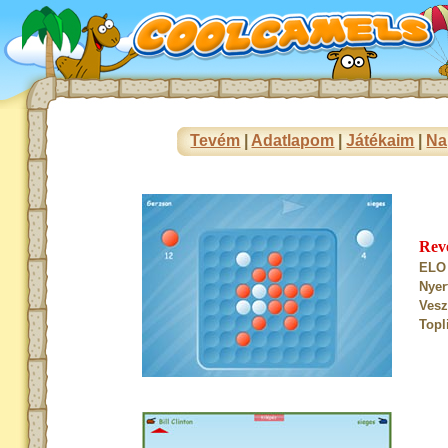
Tevém
|
Adatlapom
|
Játékaim
|
Na
Rev
ELO 
Nyer
Vesz
Topl