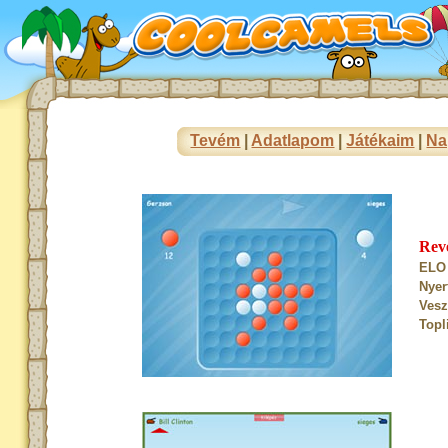
Tevém
|
Adatlapom
|
Játékaim
|
Na
Rev
ELO 
Nyer
Vesz
Topl