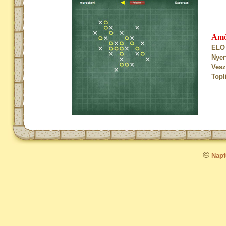
Am
ELO 
Nyer
Vesz
Topl
©
Napfo