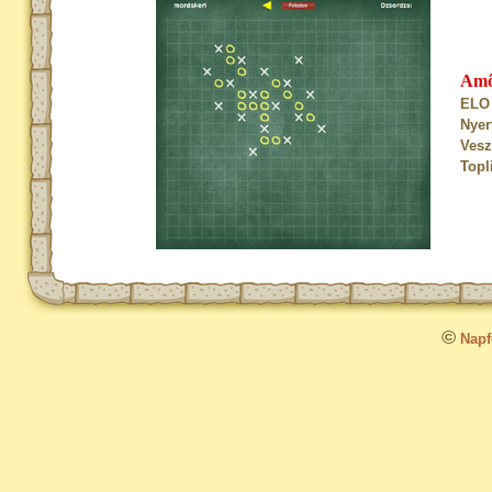
Am
ELO 
Nyer
Vesz
Topl
©
Napfo