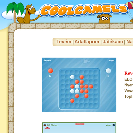
Tevém
|
Adatlapom
|
Játékaim
|
Na
Rev
ELO 
Nyer
Vesz
Topl