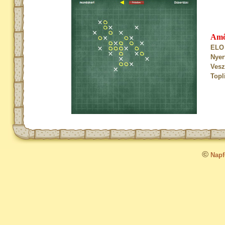
Am
ELO 
Nyer
Vesz
Topl
©
Napfo