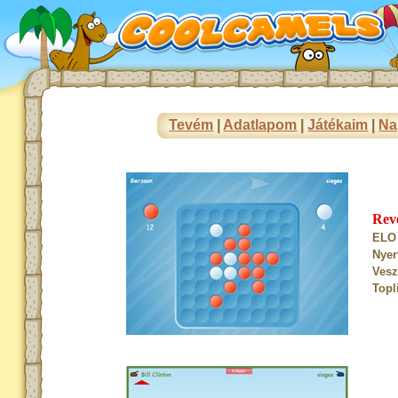
Tevém
|
Adatlapom
|
Játékaim
|
Na
Rev
ELO 
Nyer
Vesz
Topl