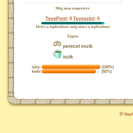
Még nem szuperteve
TevePont
:
0
Teveszint
:
0
Helye a toplistában: még nincs a toplistában
Éppen
perecet eszik
iszik
súly:
(100%)
kedv:
(92%)
©
Napfo