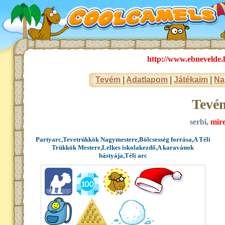
http://www.ebnevelde
Tevém
|
Adatlapom
|
Játékaim
|
Na
Tevé
serbi,
mire
Partyarc,Tevetrükkök Nagymestere,Bölcsesség forrása,A Téli
Trükkök Mestere,Lelkes iskolakezdő,A karavánok
bástyája,Téli arc