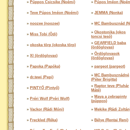
»
Púppos Csicsike (Noémi)
»
Púpos Iméon (Noém
»
Teve Púpos Iméon (Noémi)
»
JEMMA (Nonka)
»
noozee (noozee)
»
MC Bambusznád (Nó
»
Okostonika (okos
»
Miss Tobi (Ödi)
toncsi tesó)
»
GEARFIELD baba
»
okoska törp (okoska törp)
(ördöglovas)
»
Ördöglovasok
»
XI (ördöglovas)
(ördöglovas)
»
Papoka (Papóka)
»
pargeot (pargeot)
»
MC Bambusznádné
»
dr.tewi (Pepi)
(Péter Brigitta)
»
Raptor teve (Pluhár
»
PINTYŐ (Pintyő)
Máté)
»
Maya a zebrapinty
»
Préri Wolf (Préri Wolf)
(púppos)
»
Vackor (Rádi Móni)
»
Mekike (Rádi Zoltán
»
Freckled (Réka)
»
Bélye (Rentai Reni)