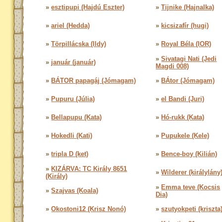
»
esztipupi (Hajdú Eszter)
»
Tijnike (Hajnalka)
»
ariel (Hedda)
»
kicsizafír (hugi)
»
Törpillácska (Ildy)
»
Royal Béla (IOR)
»
Sivatagi Nati (Jedi
»
január (január)
Magdi 008)
»
BÁTOR papagáj (Jómagam)
»
BÁtor (Jómagam)
»
Pupuru (Júlia)
»
el Bandi (Juri)
»
Bellapupu (Kata)
»
Hó-rukk (Kata)
»
Hokedli (Kati)
»
Pupukele (Kele)
»
tripla D (ket)
»
Bence-boy (Kilián)
»
KIZÁRVA: TC Király 8651
»
Wilderer (királylány
(Király)
»
Emma teve (Kocsis
»
Szajvas (Koala)
Dia)
»
Okostoni12 (Krisz Nonó)
»
szutyokpeti (kriszta