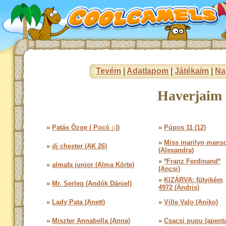
Tevém
|
Adatlapom
|
Játékaim
|
Na
Haverjaim 
»
Patás Özge ( Pocó :-))
»
Púpos 11 (12)
»
Miss marilyn mans
»
dj chester (AK 26)
(Alexandra)
»
*Franz Ferdinand*
»
almafa junior (Alma Körte)
(Ancsi)
»
KIZÁRVA: fütyikém
»
Mr. Serleg (Andók Dániel)
4972 (Andris)
»
Lady Pata (Anett)
»
Ville Valo (Aniko)
»
Miszter Annabella (Anna)
»
Csacsi pupu (apent