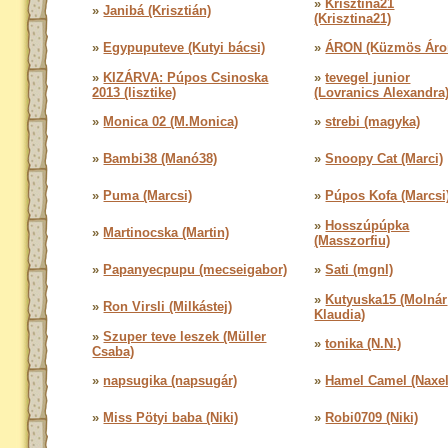
»
Krisztina21
»
Janibá (Krisztián)
(Krisztina21)
»
Egypuputeve (Kutyi bácsi)
»
ÁRON (Küzmös Áro
»
KIZÁRVA: Púpos Csinoska
»
tevegel junior
2013 (lisztike)
(Lovranics Alexandra
»
Monica 02 (M.Monica)
»
strebi (magyka)
»
Bambi38 (Manó38)
»
Snoopy Cat (Marci)
»
Puma (Marcsi)
»
Púpos Kofa (Marcsi
»
Hosszúpúpka
»
Martinocska (Martin)
(Masszorfiu)
»
Papanyecpupu (mecseigabor)
»
Sati (mgnl)
»
Kutyuska15 (Molnár
»
Ron Virsli (Milkástej)
Klaudia)
»
Szuper teve leszek (Müller
»
tonika (N.N.)
Csaba)
»
napsugika (napsugár)
»
Hamel Camel (Naxel
»
Miss Pötyi baba (Niki)
»
Robi0709 (Niki)