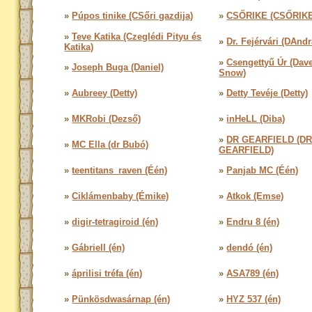
»
Púpos tinike (CSőri gazdija)
»
CSŐRIKE (CSŐRIKE
»
Teve Katika (Czeglédi Pityu és
»
Dr. Fejérvári (DAndr
Katika)
»
Csengettyű Úr (Dav
»
Joseph Buga (Daniel)
Snow)
»
Aubreey (Detty)
»
Detty Tevéje (Detty)
»
MKRobi (Dezső)
»
inHeLL (Diba)
»
DR GEARFIELD (D
»
MC Ella (dr Bubó)
GEARFIELD)
»
teentitans_raven (Één)
»
Panjab MC (Één)
»
Ciklámenbaby (Émike)
»
Atkok (Emse)
»
digir-tetragiroid (én)
»
Endru 8 (én)
»
Gábriell (én)
»
dendó (én)
»
áprilisi tréfa (én)
»
ASA789 (én)
»
Pünkösdwasárnap (én)
»
HYZ 537 (én)