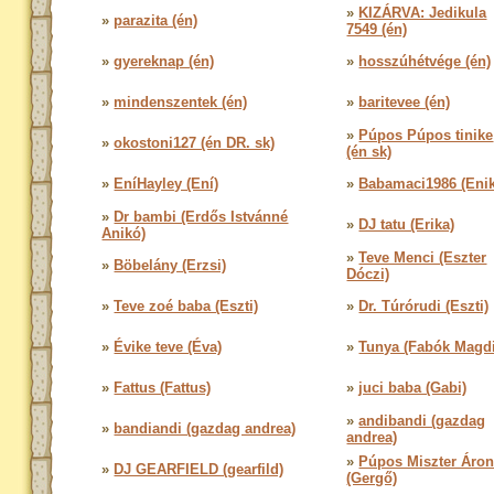
»
KIZÁRVA: Jedikula
»
parazita (én)
7549 (én)
»
gyereknap (én)
»
hosszúhétvége (én)
»
mindenszentek (én)
»
baritevee (én)
»
Púpos Púpos tinike
»
okostoni127 (én DR. sk)
(én sk)
»
EníHayley (Ení)
»
Babamaci1986 (Eni
»
Dr bambi (Erdős Istvánné
»
DJ tatu (Erika)
Anikó)
»
Teve Menci (Eszter
»
Böbelány (Erzsi)
Dóczi)
»
Teve zoé baba (Eszti)
»
Dr. Túrórudi (Eszti)
»
Évike teve (Éva)
»
Tunya (Fabók Magdi
»
Fattus (Fattus)
»
juci baba (Gabi)
»
andibandi (gazdag
»
bandiandi (gazdag andrea)
andrea)
»
Púpos Miszter Áro
»
DJ GEARFIELD (gearfild)
(Gergő)