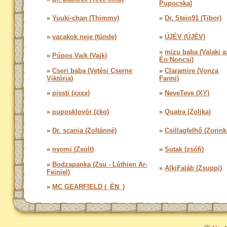
Pupocska)
»
Yuuki-chan (Thimmy)
»
Dr. Stein91 (Tibor)
»
vacakok neje (tünde)
»
ÚJÉV (ÚJÉV)
»
mizu baba (Valaki 
»
Púpos Vajk (Vajk)
Én Noncsi)
»
Cseri baba (Vetési Cserne
»
Claramire (Vonza
Viktória)
Fanni)
»
pissti (xxxx)
»
NeveTeve (XY)
»
puposklovör (zko)
»
Quatra (Zolika)
»
Dr. scania (Zoltánné)
»
Csillagfelhő (Zorink
»
nyomi (Zsolt)
»
Sutak (zsófi)
»
Bodzapanka (Zsu - Lúthien Ar-
»
AlkiFaláb (Zsuppi)
Feiniel)
»
MC GEARFIELD (_ÉN_)