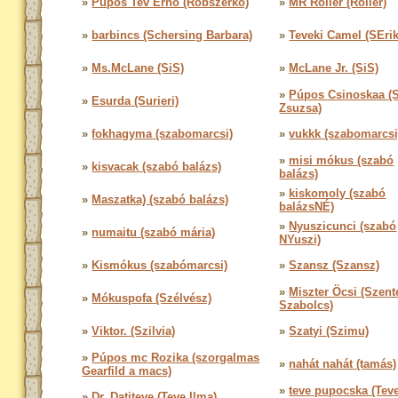
»
Púpos Tev Ernő (Robszerko)
»
MR Roller (Roller)
»
barbincs (Schersing Barbara)
»
Teveki Camel (SErik
»
Ms.McLane (SiS)
»
McLane Jr. (SiS)
»
Púpos Csinoskaa (
»
Esurda (Surieri)
Zsuzsa)
»
fokhagyma (szabomarcsi)
»
vukkk (szabomarcsi
»
misi mókus (szabó
»
kisvacak (szabó balázs)
balázs)
»
kiskomoly (szabó
»
Maszatka) (szabó balázs)
balázsNÉ)
»
Nyuszicunci (szabó
»
numaitu (szabó mária)
NYuszi)
»
Kismókus (szabómarcsi)
»
Szansz (Szansz)
»
Miszter Öcsi (Szent
»
Mókuspofa (Szélvész)
Szabolcs)
»
Viktor. (Szilvia)
»
Szatyi (Szimu)
»
Púpos mc Rozika (szorgalmas
»
nahát nahát (tamás)
Gearfild a macs)
»
teve pupocska (Tev
»
Dr. Datiteve (Teve Ilma)