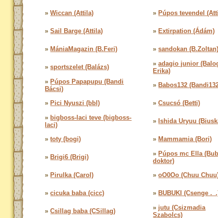
»
Wiccan (Attila)
»
Púpos tevendel (Atti
»
Sail Barge (Attila)
»
Extirpation (Ádám)
»
MániaMagazin (B.Feri)
»
sandokan (B.Zoltan
»
adagio junior (Balo
»
sportszelet (Balázs)
Erika)
»
Púpos Papapupu (Bandi
»
Babos132 (Bandi132
Bácsi)
»
Pici Nyuszi (bbl)
»
Csucsó (Betti)
»
bigboss-laci teve (bigboss-
»
Ishida Uryuu (Biusk
laci)
»
toty (bogi)
»
Mammamia (Bori)
»
Púpos mc Ella (Bu
»
Brigi6 (Brigi)
doktor)
»
Pirulka (Carol)
»
oO0Oo (Chuu Chuu
»
cicuka baba (cicc)
»
BUBUKI (Csenge ._.
»
jutu (Csizmadia
»
Csillag baba (CSillag)
Szabolcs)