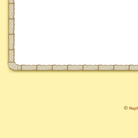
©
Napfo