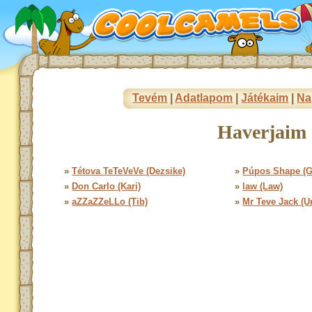
Tevém
|
Adatlapom
|
Játékaim
|
Na
Haverjaim 
»
Tétova TeTeVeVe (Dezsike)
»
Púpos Shape (G
»
Don Carlo (Kari)
»
law (Law)
»
aZZaZZeLLo (Tib)
»
Mr Teve Jack (