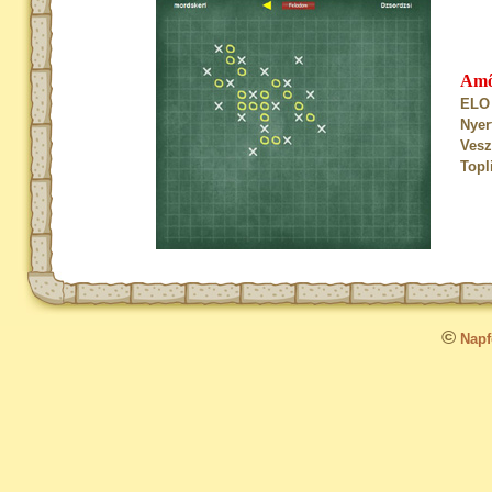
Am
ELO 
Nyer
Vesz
Topl
©
Napfo