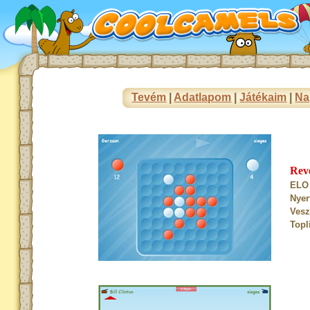
Tevém
|
Adatlapom
|
Játékaim
|
Na
Rev
ELO 
Nyer
Vesz
Topl