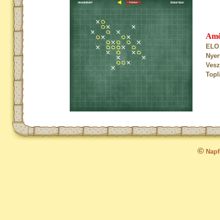
Am
ELO 
Nyer
Vesz
Topl
©
Napfo