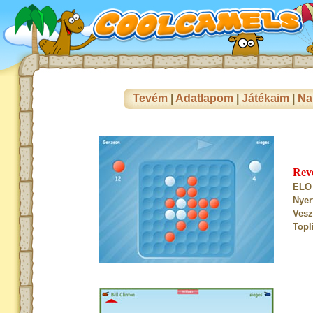
Tevém
|
Adatlapom
|
Játékaim
|
Na
Rev
ELO 
Nyer
Vesz
Topl