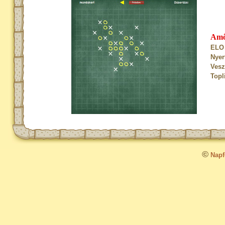
Am
ELO 
Nyer
Vesz
Topl
©
Napfo