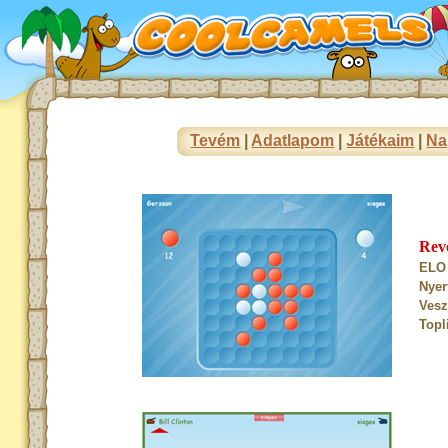
Tevém
|
Adatlapom
|
Játékaim
|
Na
Rev
ELO 
Nyer
Vesz
Topl