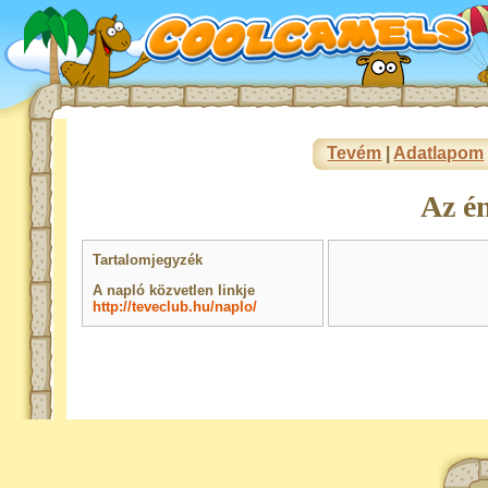
Tevém
|
Adatlapom
Az é
Tartalomjegyzék
A napló közvetlen linkje
http://teveclub.hu/naplo/