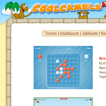
Tevém
|
Adatlapom
|
Játékaim
|
Na
Rev
ELO 
Nyer
Vesz
Topl