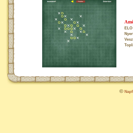
Am
ELO 
Nyer
Vesz
Topl
©
Napfo