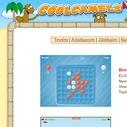
Tevém
|
Adatlapom
|
Játékaim
|
Na
Rev
ELO 
Nyer
Vesz
Topl