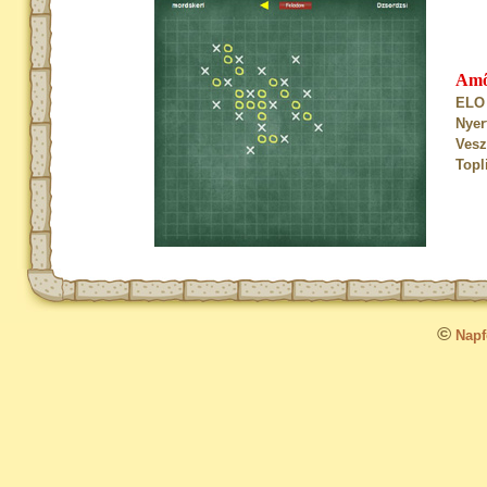
Am
ELO 
Nyer
Vesz
Topl
©
Napfo