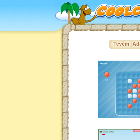
Tevém
|
Ad