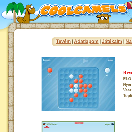
Tevém
|
Adatlapom
|
Játékaim
|
Na
Rev
ELO 
Nyer
Vesz
Topl