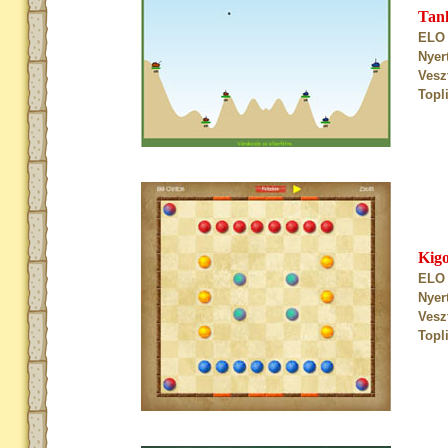
Tan
ELO 
Nyer
Vesz
Topl
Kig
ELO 
Nyer
Vesz
Topl