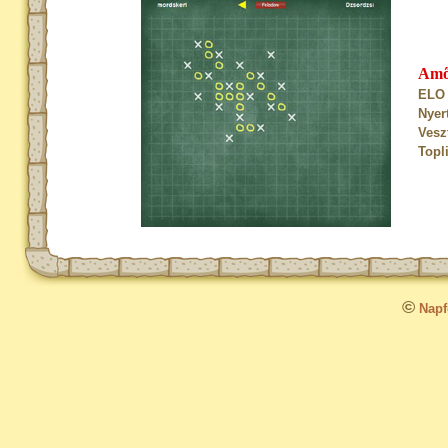
Am
ELO 
Nyer
Vesz
Topl
©
Napfo