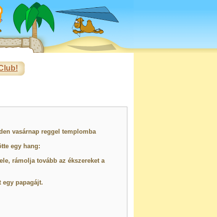
Club!
inden vasárnap reggel templomba
tte egy hang:
vele, rámolja tovább az ékszereket a
 egy papagájt.