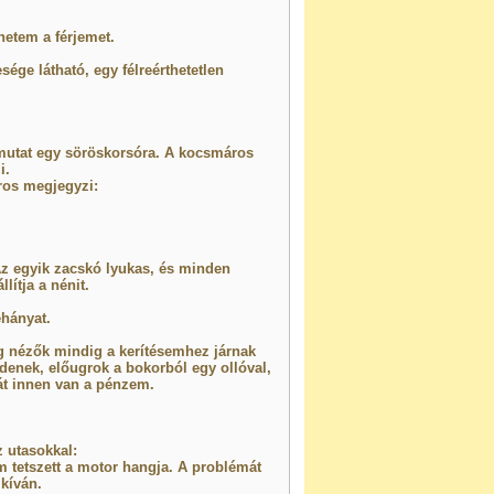
hetem a férjemet.
sége látható, egy félreérthetetlen
ámutat egy söröskorsóra. A kocsmáros
i.
ros megjegyzi:
Az egyik zacskó lyukas, és minden
lítja a nénit.
hányat.
g nézők mindig a kerítésemhez járnak
denek, előugrok a bokorból egy ollóval,
át innen van a pénzem.
z utasokkal:
m tetszett a motor hangja. A problémát
kíván.