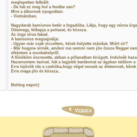
meglepetten felkiált:
- De hát ez meg hol a fenébe van?
Mire a tábornok nyugodtan:
- Vietnámban.
Nagydarab kamionos betér a fogadóba. Látja, hogy egy vézna ürge 
Odamegy, felkapja a poharat, és kiissza.
Az ürge sírva fakad.
A kamionos megsajnálja:
- Ugyan már csak vicceltem, kérek helyette másikat. Miért sír?
- Már hogyne sírnék, amikor ma semmi nem jön össze Reggel nem 
elkéstem a munkahelyről.
A főnököm észrevette, abban a pillanatban kirúgott. Indulnék haza
Hazamentem taxival, hát a legjobb barátomat az ágyban találom a
Erre lejövök ide a csehóba,hogy véget vessek az életemnek, kérek
Erre maga jön és kiissza..
Boldog napot:)