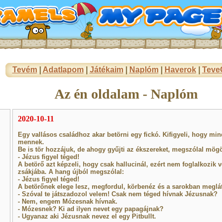
Tevém
|
Adatlapom
|
Játékaim
|
Naplóm
|
Haverok
|
Teve
Az én oldalam - Naplóm
2020-10-11
Egy vallásos családhoz akar betörni egy fickó. Kifigyeli, hogy m
mennek.
Be is tör hozzájuk, de ahogy gyűjti az ékszereket, megszólal mögö
- Jézus figyel téged!
A betörő azt képzeli, hogy csak hallucinál, ezért nem foglalkozik 
zsákjába. A hang újból megszólal:
- Jézus figyel téged!
A betörőnek elege lesz, megfordul, körbenéz és a sarokban meglát
- Szóval te játszadozol velem! Csak nem téged hívnak Jézusnak?
- Nem, engem Mózesnak hívnak.
- Mózesnek? Ki ad ilyen nevet egy papagájnak?
- Ugyanaz aki Jézusnak nevez el egy Pitbullt.