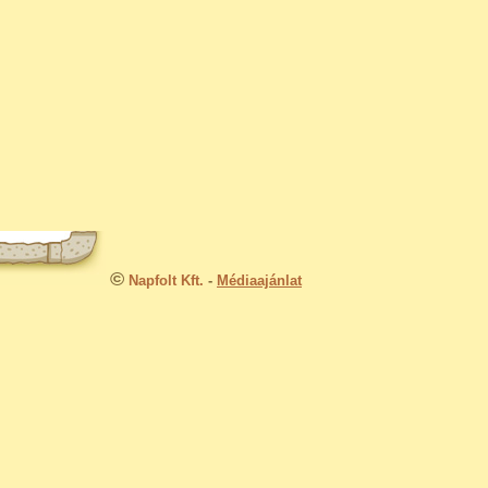
©
Napfolt Kft.
-
Médiaajánlat