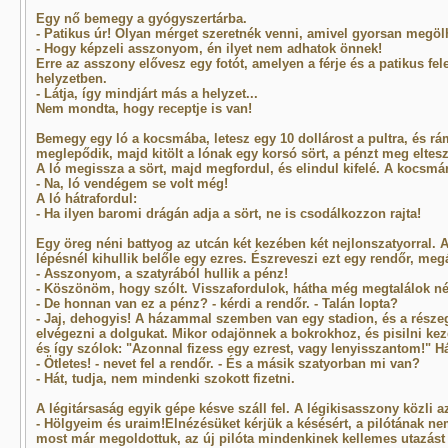
Egy nő bemegy a gyógyszertárba.
- Patikus úr! Olyan mérget szeretnék venni, amivel gyorsan megöl
- Hogy képzeli asszonyom, én ilyet nem adhatok önnek!
Erre az asszony elővesz egy fotót, amelyen a férje és a patikus fele
helyzetben.
- Látja, így mindjárt más a helyzet...
Nem mondta, hogy receptje is van!
Bemegy egy ló a kocsmába, letesz egy 10 dollárost a pultra, és r
meglepődik, majd kitölt a lónak egy korsó sört, a pénzt meg eltesz
A ló megissza a sört, majd megfordul, és elindul kifelé. A kocsmá
- Na, ló vendégem se volt még!
A ló hátrafordul:
- Ha ilyen baromi drágán adja a sört, ne is csodálkozzon rajta!
Egy öreg néni battyog az utcán két kezében két nejlonszatyorral. 
lépésnél kihullik belőle egy ezres. Észreveszi ezt egy rendőr, megál
- Asszonyom, a szatyrából hullik a pénz!
- Köszönöm, hogy szólt. Visszafordulok, hátha még megtalálok né
- De honnan van ez a pénz? - kérdi a rendőr. - Talán lopta?
- Jaj, dehogyis! A házammal szemben van egy stadion, és a része
elvégezni a dolgukat. Mikor odajönnek a bokrokhoz, és pisilni kez
és így szólok: "Azonnal fizess egy ezrest, vagy lenyisszantom!" H
- Ötletes! - nevet fel a rendőr. - És a másik szatyorban mi van?
- Hát, tudja, nem mindenki szokott fizetni.
A légitársaság egyik gépe késve száll fel. A légikisasszony közli a
- Hölgyeim és uraim!Elnézésüket kérjük a késésért, a pilótának ne
most már megoldottuk, az új pilóta mindenkinek kellemes utazást 