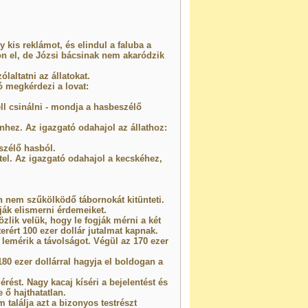
y kis reklámot, és elindul a faluba a
ön el, de Józsi bácsinak nem akaródzik
laltatni az állatokat.
ó megkérdezi a lovat:
ell csinálni - mondja a hasbeszélő
nhez. Az igazgató odahajol az állathoz:
eszélő hasból.
el. Az igazgató odahajol a kecskéhez,
 nem szűkölködő tábornokát kitünteti.
ák elismerni érdemeiket.
zlik velük, hogy le fogják mérni a két
rért 100 ezer dollár jutalmat kapnak.
g lemérik a távolságot. Végül az 170 ezer
180 ezer dollárral hagyja el boldogan a
rést. Nagy kacaj kíséri a bejelentést és
ő hajthatatlan.
 találja azt a bizonyos testrészt