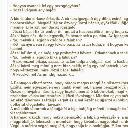
- Hogyan avatnak fel egy pezsgőgyárat?
- Hozzá vágnak egy hajót!
A kis faluba cirkusz érkezik. A cirkuszigazgató úgy dönt, csinál eg
hasbeszélővel. Megtalálják az özvegy Józsi bácsit, győzködik jöjj
mennie. Erre azt mondja az igazgató:
- Józsi bácsi! Ez az ember itt - mutat a hasbeszélőre - meg tudja szó
Józsi bács néz, de belegyezik, és bemennek a pajtába. Az igazgat
- Na, melyik a legjobb csődör a faluban?
- Két háznyira van itt egy fekete paci, az aztán tudja, mit hogyan k
hasból.
Józsi bá' ámul, de még egy próbatételt követel. Odamennek a tehé
- Na, melyik a legjobb bika a faluban?
- A szomszéd bikája, aaaaa, az aztán tudja a dolgát! - szól a hasb
Józsi bácsi még mindig nem hisz nekik, még egy próbatételt követ
hogy kérdezzen, mire Józsi bácsi felkiált:
- A kecskét ne! Az mindig hazudik...
A Pentagon elhatározza, hogy három magas rangú és hőstettekben
Ezúttal nem egyszerűen egy újabb éremmel, hanem pénzzel kívánj
Össze is hívják a három, nagy tiszteletben álló tábornokot, majd kö
szabadon választott testrészük közti távolságot. Minden egyes méte
Az első tábornok széttárja karjait és a bal kezének ujjaitól a jobbi
dollárral elégedetten távozik.
A második tábornok a lábujjától a feje búbjáig méreti le magát és 
vizsgálótermet.
A harmadik közli, hogy neki a péniszétől a talpáig végezzék el a mé
megpróbálják lebeszélni, mondván hogy kívánhat nagyobbat is, de 
Végül a mérést végző megkéri, hogy tolja le a nadrágját. Mikor nem