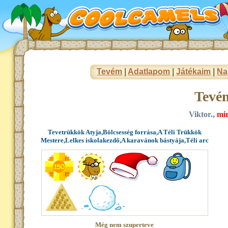
Tevém
|
Adatlapom
|
Játékaim
|
Na
Tevé
Viktor.,
mir
Tevetrükkök Atyja,Bölcsesség forrása,A Téli Trükkök
Mestere,Lelkes iskolakezdő,A karavánok bástyája,Téli arc
Még nem szuperteve