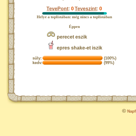
TevePont
:
0
Teveszint
:
0
Helye a toplistában: még nincs a toplistában
Éppen
perecet eszik
epres shake-et iszik
súly:
(100%)
kedv:
(99%)
©
Napfo