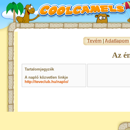
Tevém
|
Adatlapom
Az é
Tartalomjegyzék
A napló közvetlen linkje
http://teveclub.hu/naplo/