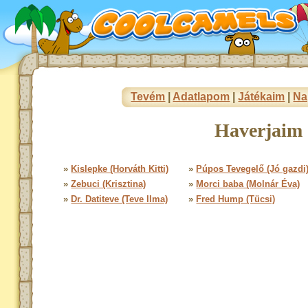
Tevém
|
Adatlapom
|
Játékaim
|
Na
Haverjaim 
»
Kislepke (Horváth Kitti)
»
Púpos Tevegelő (Jó gazdi
»
Zebuci (Krisztina)
»
Morci baba (Molnár Éva)
»
Dr. Datiteve (Teve Ilma)
»
Fred Hump (Tücsi)