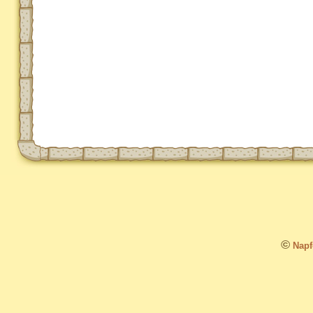
©
Napfo