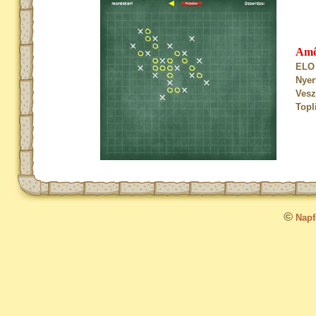
Am
ELO 
Nyer
Vesz
Topl
©
Napfo