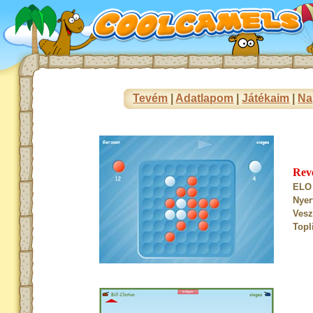
Tevém
|
Adatlapom
|
Játékaim
|
Na
Rev
ELO 
Nyer
Vesz
Topl