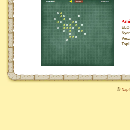
Am
ELO 
Nyer
Vesz
Topl
©
Napfo