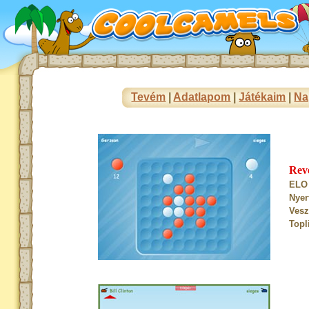
Tevém
|
Adatlapom
|
Játékaim
|
Na
Rev
ELO 
Nyer
Vesz
Topl