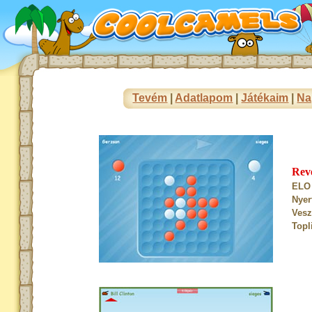
Tevém
|
Adatlapom
|
Játékaim
|
Na
Rev
ELO 
Nyer
Vesz
Topl