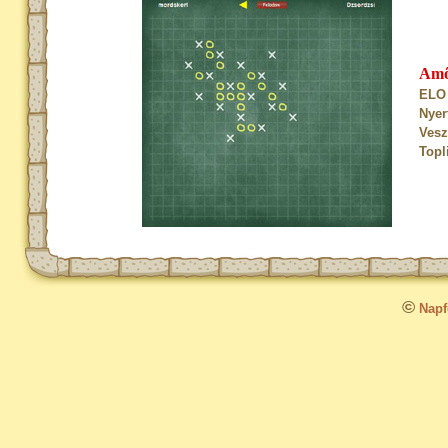
Am
ELO 
Nyer
Vesz
Topl
©
Napfo