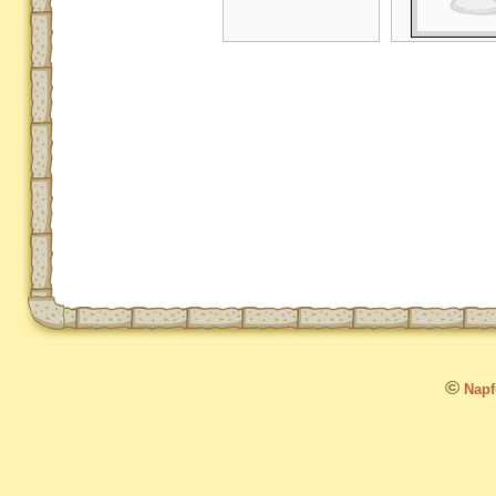
©
Napfo