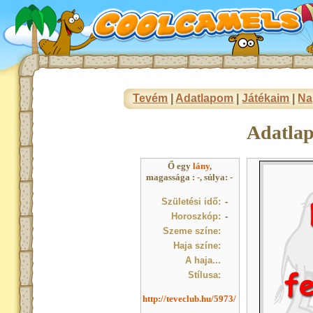
Tevém
|
Adatlapom
|
Játékaim
|
Na
Adatla
Ő egy
lány
,
magassága : -, súlya: -
Születési idő:
-
Horoszkóp:
-
Szeme színe:
Haja színe:
A haja...
Stílusa:
http://teveclub.hu/5973/