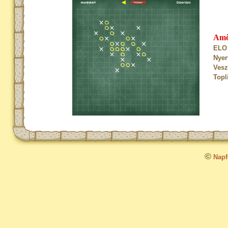
Am
ELO 
Nyer
Vesz
Topl
©
Napfo