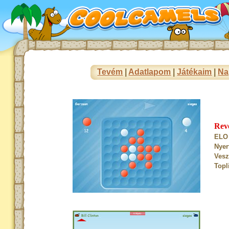
Tevém
|
Adatlapom
|
Játékaim
|
Na
Rev
ELO 
Nyer
Vesz
Topl