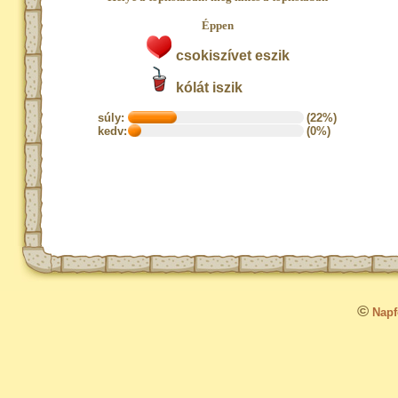
Éppen
csokiszívet eszik
kólát iszik
súly:
(22%)
kedv:
(0%)
©
Napfo