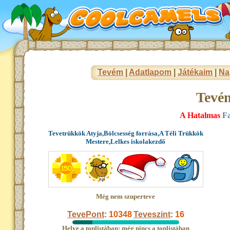
Tevém
|
Adatlapom
|
Játékaim
|
Na
Tevé
A Hatalmas
Fa
Tevetrükkök Atyja,Bölcsesség forrása,A Téli Trükkök
Mestere,Lelkes iskolakezdő
Még nem szuperteve
TevePont
:
10348
Teveszint
:
16
Helye a toplistában: még nincs a toplistában