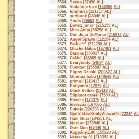
5364.
Saxoo [
37496
AL
]
5365.
Vodafone teve [
158266
AL
]
5366.
tommirra [
121717
AL
]
5367.
surfpunk [
48048
AL
]
5368.
Yndis [
89662
AL
]
5369.
Borisz junior [
215159
AL
]
5370.
Miss Anita [
58258
AL
]
5371.
Don Juan DeMarco [
216612
AL
]
5372.
Angel Spawn [
112194
AL
]
5373.
Ba-lee^^ [
272258
AL
]
5374.
Miszter Bélus [
167481
AL
]
5375.
Bazoka [
303017
AL
]
5376.
CaMeL [
88589
AL
]
5377.
Everybody [
54694
AL
]
5378.
Funkton [
155587
AL
]
5379.
Púpos Dzsoki [
200827
AL
]
5380.
Mr.muci baba [
148648
AL
]
5381.
primuli [
216413
AL
]
5382.
Pottyantó [
17070
AL
]
5383.
Black Bettike [
92119
AL
]
5384.
Slipknot camel [
7509
AL
]
5385.
Riccike [
174375
AL
]
5386.
teveszáz [
167065
AL
]
5387.
Pukoja [
226296
AL
]
5388.
GyűrűkUraKirályVisszatér [
72244
AL
5389.
Husi Musi [
194251
AL
]
5390.
kicsi en [
253548
AL
]
5391.
Dark Man [
67449
AL
]
5392.
Koppány1100 [
155223
AL
]
5393.
Natascha 01 [
213392
AL
]