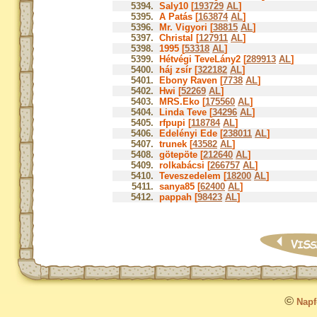
5394.
Saly10 [
193729
AL
]
5395.
A Patás [
163874
AL
]
5396.
Mr. Vigyori [
38815
AL
]
5397.
Christal [
127911
AL
]
5398.
1995 [
53318
AL
]
5399.
Hétvégi TeveLány2 [
289913
AL
]
5400.
háj zsír [
322182
AL
]
5401.
Ebony Raven [
7738
AL
]
5402.
Hwi [
52269
AL
]
5403.
MRS.Eko [
175560
AL
]
5404.
Linda Teve [
34296
AL
]
5405.
rfpupi [
118784
AL
]
5406.
Edelényi Ede [
238011
AL
]
5407.
trunek [
43582
AL
]
5408.
götepöte [
212640
AL
]
5409.
rolkabácsi [
266757
AL
]
5410.
Teveszedelem [
18200
AL
]
5411.
sanya85 [
62400
AL
]
5412.
pappah [
98423
AL
]
©
Napfo