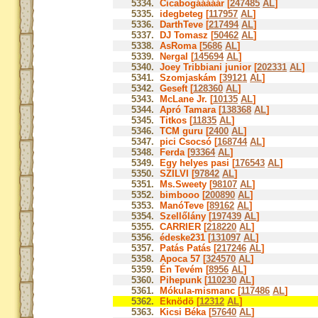
5334.
Cicabogááááár [
247485
AL
]
5335.
idegbeteg [
117957
AL
]
5336.
DarthTeve [
217494
AL
]
5337.
DJ Tomasz [
50462
AL
]
5338.
AsRoma [
5686
AL
]
5339.
Nergal [
145694
AL
]
5340.
Joey Tribbiani junior [
202331
AL
]
5341.
Szomjaskám [
39121
AL
]
5342.
Geseft [
128360
AL
]
5343.
McLane Jr. [
10135
AL
]
5344.
Apró Tamara [
138368
AL
]
5345.
Titkos [
11835
AL
]
5346.
TCM guru [
2400
AL
]
5347.
pici Csocsó [
168744
AL
]
5348.
Ferda [
93364
AL
]
5349.
Egy helyes pasi [
176543
AL
]
5350.
SZILVI [
97842
AL
]
5351.
Ms.Sweety [
98107
AL
]
5352.
bimbooo [
200890
AL
]
5353.
ManóTeve [
89162
AL
]
5354.
Szellőlány [
197439
AL
]
5355.
CARRIER [
218220
AL
]
5356.
édeske231 [
131097
AL
]
5357.
Patás Patás [
217246
AL
]
5358.
Apoca 57 [
324570
AL
]
5359.
Én Tevém [
8956
AL
]
5360.
Pihepunk [
110230
AL
]
5361.
Mókula-mismanc [
117486
AL
]
5362.
Eknödö [
12312
AL
]
5363.
Kicsi Béka [
57640
AL
]