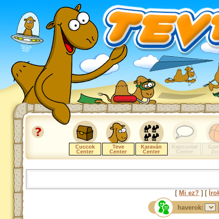
Cuccok
Teve
Karaván
Kapcsolat
Gam
Center
Center
Center
Center
Zo
[
Mi ez?
] [
Íro
haverok: