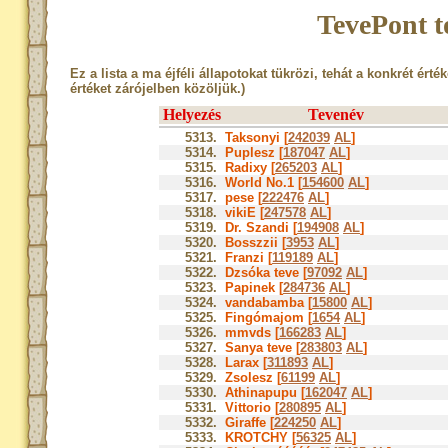
TevePont t
Ez a lista a ma éjféli állapotokat tükrözi, tehát a konkrét érté
értéket zárójelben közöljük.)
Helyezés
Tevenév
5313.
Taksonyi [
242039
AL
]
5314.
Puplesz [
187047
AL
]
5315.
Radixy [
265203
AL
]
5316.
World No.1 [
154600
AL
]
5317.
pese [
222476
AL
]
5318.
vikiE [
247578
AL
]
5319.
Dr. Szandi [
194908
AL
]
5320.
Bosszzii [
3953
AL
]
5321.
Franzi [
119189
AL
]
5322.
Dzsóka teve [
97092
AL
]
5323.
Papinek [
284736
AL
]
5324.
vandabamba [
15800
AL
]
5325.
Fingómajom [
1654
AL
]
5326.
mmvds [
166283
AL
]
5327.
Sanya teve [
283803
AL
]
5328.
Larax [
311893
AL
]
5329.
Zsolesz [
61199
AL
]
5330.
Athinapupu [
162047
AL
]
5331.
Vittorio [
280895
AL
]
5332.
Giraffe [
224250
AL
]
5333.
KROTCHY [
56325
AL
]