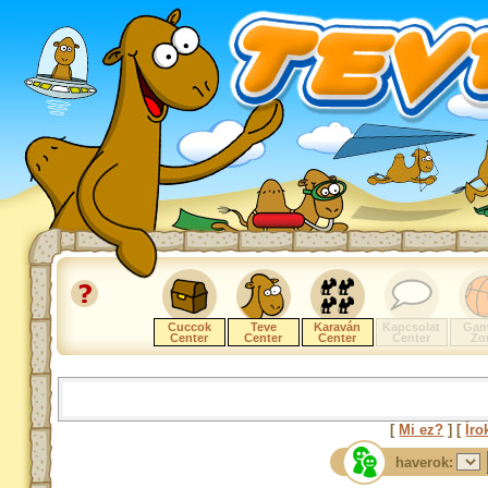
Cuccok
Teve
Karaván
Kapcsolat
Gam
Center
Center
Center
Center
Zo
[
Mi ez?
] [
Íro
haverok: