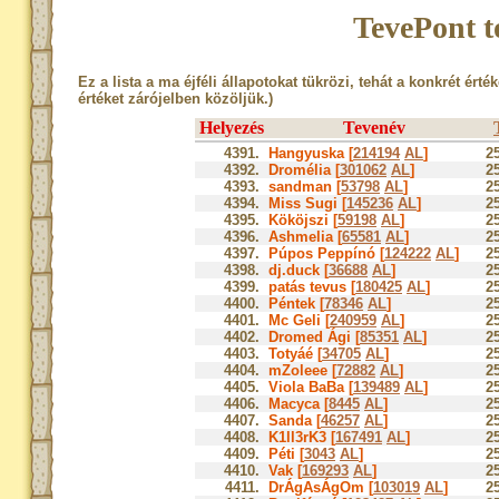
TevePont t
Ez a lista a ma éjféli állapotokat tükrözi, tehát a konkrét érté
értéket zárójelben közöljük.)
Helyezés
Tevenév
4391.
Hangyuska [
214194
AL
]
2
4392.
Dromélia [
301062
AL
]
2
4393.
sandman [
53798
AL
]
2
4394.
Miss Sugi [
145236
AL
]
2
4395.
Kököjszi [
59198
AL
]
2
4396.
Ashmelia [
65581
AL
]
2
4397.
Púpos Peppínó [
124222
AL
]
2
4398.
dj.duck [
36688
AL
]
2
4399.
patás tevus [
180425
AL
]
2
4400.
Péntek [
78346
AL
]
2
4401.
Mc Geli [
240959
AL
]
2
4402.
Dromed Ági [
85351
AL
]
2
4403.
Totyáé [
34705
AL
]
2
4404.
mZoleee [
72882
AL
]
2
4405.
Viola BaBa [
139489
AL
]
2
4406.
Macyca [
8445
AL
]
2
4407.
Sanda [
46257
AL
]
2
4408.
K1ll3rK3 [
167491
AL
]
2
4409.
Péti [
3043
AL
]
2
4410.
Vak [
169293
AL
]
2
4411.
DrÁgAsÁgOm [
103019
AL
]
2