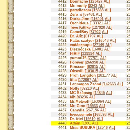
4412.
Bonifácné [
123427
AL
]
2
4413.
Mr. molly [
8243
AL
]
2
4414.
paradicsom [
15883
AL
]
2
4415.
Zero_s [
67481
AL
]
2
4416.
Dorka-Jinn [
116401
AL
]
2
4417.
Orchideus [
133321
AL
]
2
4418.
Teve Kittike [
127920
AL
]
2
4419.
CamelBoy [
37922
AL
]
2
4420.
Dr. Alíz [
61797
AL
]
2
4421.
Patás szatyor [
216548
AL
]
2
4422.
vadászpupu [
27149
AL
]
2
4423.
Disznócska [
16081
AL
]
2
4424.
HIRIF [
139994
AL
]
2
4425.
yummi76 [
77571
AL
]
2
4426.
Forever [
266958
AL
]
2
4427.
Kincsem [
62815
AL
]
2
4428.
Oksedli [
103015
AL
]
2
4429.
Prof. Langdon [
181177
AL
]
2
4430.
lilla [
172067
AL
]
2
4431.
Lenmagos Zsömi [
142663
AL
]
2
4432.
Nolly [
87210
AL
]
2
4433.
MC Szépség [
14845
AL
]
2
4434.
fáh [
43236
AL
]
2
4435.
Mr.Metwolf [
163064
AL
]
2
4436.
Mr. Gino [
15533
AL
]
2
4437.
Camylla [
267156
AL
]
2
4438.
tevecsemete [
168598
AL
]
2
4439.
Dr. frici [
15610
AL
]
2
4440.
Ádám [
1891
AL
]
2
4441.
Miss BUBUKA [
12546
AL
]
2