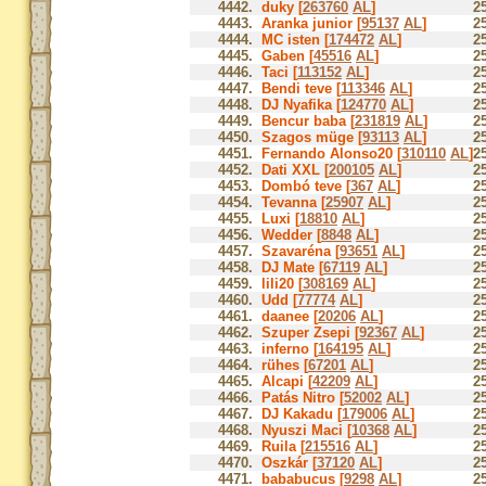
4442.
duky [
263760
AL
]
2
4443.
Aranka junior [
95137
AL
]
2
4444.
MC isten [
174472
AL
]
2
4445.
Gaben [
45516
AL
]
2
4446.
Taci [
113152
AL
]
2
4447.
Bendi teve [
113346
AL
]
2
4448.
DJ Nyafika [
124770
AL
]
2
4449.
Bencur baba [
231819
AL
]
2
4450.
Szagos müge [
93113
AL
]
2
4451.
Fernando Alonso20 [
310110
AL
]
2
4452.
Dati XXL [
200105
AL
]
2
4453.
Dombó teve [
367
AL
]
2
4454.
Tevanna [
25907
AL
]
2
4455.
Luxi [
18810
AL
]
2
4456.
Wedder [
8848
AL
]
2
4457.
Szavaréna [
93651
AL
]
2
4458.
DJ Mate [
67119
AL
]
2
4459.
lili20 [
308169
AL
]
2
4460.
Udd [
77774
AL
]
2
4461.
daanee [
20206
AL
]
2
4462.
Szuper Zsepi [
92367
AL
]
2
4463.
inferno [
164195
AL
]
2
4464.
rühes [
67201
AL
]
2
4465.
Alcapi [
42209
AL
]
2
4466.
Patás Nitro [
52002
AL
]
2
4467.
DJ Kakadu [
179006
AL
]
2
4468.
Nyuszi Maci [
10368
AL
]
2
4469.
Ruila [
215516
AL
]
2
4470.
Oszkár [
37120
AL
]
2
4471.
bababucus [
9298
AL
]
2