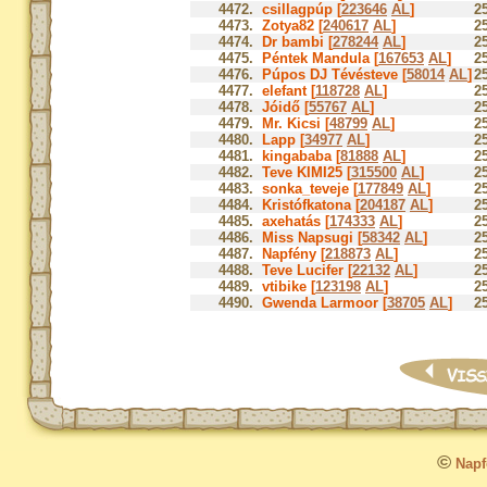
4472.
csillagpúp [
223646
AL
]
2
4473.
Zotya82 [
240617
AL
]
2
4474.
Dr bambi [
278244
AL
]
2
4475.
Péntek Mandula [
167653
AL
]
2
4476.
Púpos DJ Tévésteve [
58014
AL
]
2
4477.
elefant [
118728
AL
]
2
4478.
Jóidő [
55767
AL
]
2
4479.
Mr. Kicsi [
48799
AL
]
2
4480.
Lapp [
34977
AL
]
2
4481.
kingababa [
81888
AL
]
2
4482.
Teve KIMI25 [
315500
AL
]
2
4483.
sonka_teveje [
177849
AL
]
2
4484.
Kristófkatona [
204187
AL
]
2
4485.
axehatás [
174333
AL
]
2
4486.
Miss Napsugi [
58342
AL
]
2
4487.
Napfény [
218873
AL
]
2
4488.
Teve Lucifer [
22132
AL
]
2
4489.
vtibike [
123198
AL
]
2
4490.
Gwenda Larmoor [
38705
AL
]
2
©
Napfo